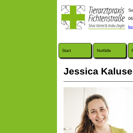
So
06
ko
Start
Notfälle
Jessica Kaluse