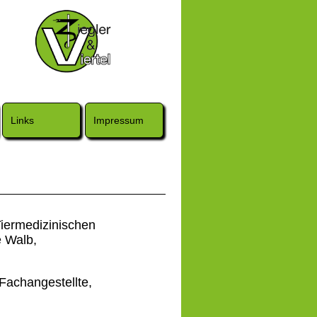
Links
Impressum
Tiermedizinischen
e Walb,
Fachangestellte,