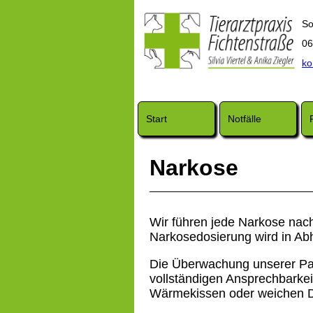
So
06
ko
Start
Notfälle
Narkose
Wir führen jede Narkose nac
Narkosedosierung wird in Abhä
Die Überwachung unserer Pati
vollständigen Ansprechbarkeit
Wärmekissen oder weichen 