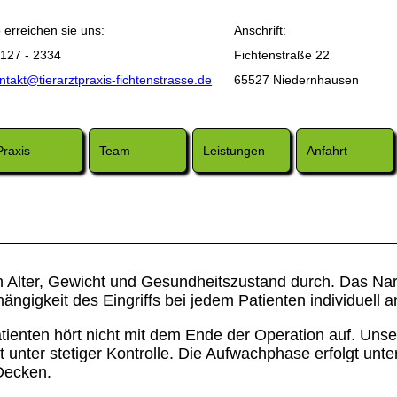
 erreichen sie uns:
Anschrift:
127 - 2334
Fichtenstraße 22
ntakt@tierarztpraxis-fichtenstrasse.de
65527 Niedernhausen
Praxis
Team
Leistungen
Anfahrt
h Alter, Gewicht und Gesundheitszustand durch. Das Na
ngigkeit des Eingriffs bei jedem Patienten individuell 
enten hört nicht mit dem Ende der Operation auf. Unser
 unter stetiger Kontrolle. Die Aufwachphase erfolgt unte
Decken.